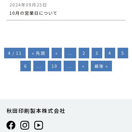
2024年09月25日
10月の営業日について
4 / 11
« 先頭
«
...
2
3
4
5
6
...
10
...
»
最後 »
秋田印刷製本株式会社